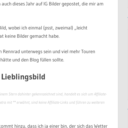
 auch dieses Jahr auf IG Bilder gepostet, die mir am
d, wobei ich einmal (psst, zweimal) „leicht
t keine Bilder gemacht habe.
dem Rennrad unterwegs sein und viel mehr Touren
ätte und den Blog füllen sollte.
Lieblingsbild
einem Stern dahinter gekennzeichnet sind, handelt es sich um Affiliate-
extra mit ** erwähnt, sind keine Affiliate-Links und führen zu weiteren
kommt hinzu, dass ich ja einer bin, der sich das Wetter