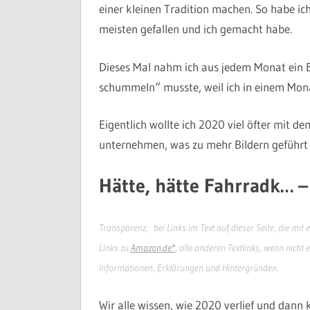
einer kleinen Tradition machen. So habe ich
meisten gefallen und ich gemacht habe.
Dieses Mal nahm ich aus jedem Monat ein Bil
schummeln“ musste, weil ich in einem Mona
Eigentlich wollte ich 2020 viel öfter mit 
unternehmen, was zu mehr Bildern geführt h
Hätte, hätte Fahrradk… – 
Transparenz, bei Links im Text auf dieser Seite, die mit 
Links zu
Amazon.de*
, alle anderen Textlinks, wenn nicht 
Informationen, Erklärungen und Hintergründen.
Wir alle wissen, wie 2020 verlief und dann 