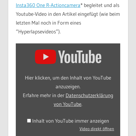
Insta360 One R-Actioncamera
* begleitet und als
Youtube-Video in den Artikel eingefügt (wie beim
letzten Mal noch in Form eines
“Hyperlapsevideos”).
Inhalt
von
YouTube
anzeigen
Hier klicken, um den Inhalt von YouTube
anzuzeigen.
Erfahre mehr in der
Datenschutzerklärung
von YouTube
.
Inhalt von YouTube immer anzeigen
Video direkt öffnen