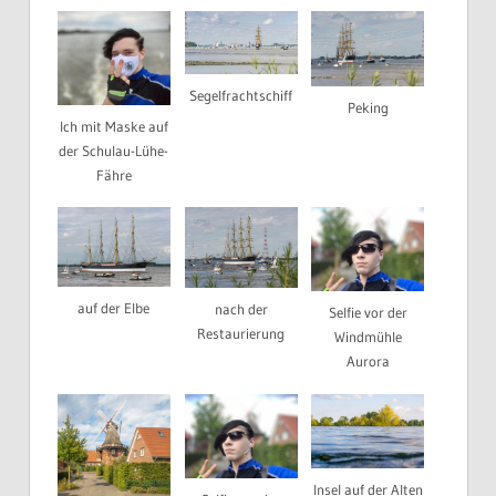
Segelfrachtschiff
Peking
Ich mit Maske auf
der Schulau-Lühe-
Fähre
auf der Elbe
nach der
Selfie vor der
Restaurierung
Windmühle
Aurora
Insel auf der Alten