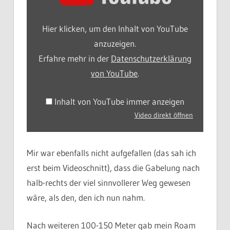
YouTube
anzeigen
Hier klicken, um den Inhalt von YouTube
anzuzeigen.
Erfahre mehr in der
Datenschutzerklärung
von YouTube
.
Inhalt von YouTube immer anzeigen
Video direkt öffnen
Mir war ebenfalls nicht aufgefallen (das sah ich
erst beim Videoschnitt), dass die Gabelung nach
halb-rechts der viel sinnvollerer Weg gewesen
wäre, als den, den ich nun nahm.
Nach weiteren 100-150 Meter gab mein Roam