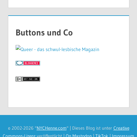
Buttons und Co
© 2002-2026 "
NYCHenne.com
" | Dieses Blog ist unter
Creative
Commons-Lizenz
veröffentlicht |
On Mastodon
|
TikTok
|
Impressum