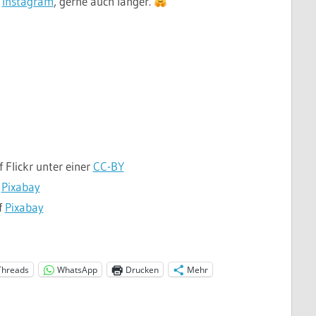
d
Instagram
, gerne auch länger.
 Flickr unter einer
CC-BY
f
Pixabay
f
Pixabay
Threads
WhatsApp
Drucken
Mehr