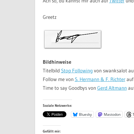
Ach so, du kannst mir auch auf
Twitter
un
Greetz
Bildhinweise
Titelbild
Stop Following
von swanksalot auf
Follow me von
S. Hermann & F. Richter
au
Time to say Goodbys von
Gerd Altmann
au
Soziale Netzwerke:
Bluesky
Mastodon
Gefällt mir: