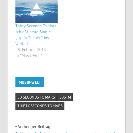
Thirty Seconds To Mars
schießt neue Single
„Up in The Air“ ins
Weltall
28. Februar 2013
In "Musik-Welt"
MUSIK-WELT
30 SECONDS TO MARS
30STM
THIRTY SECONDS TO MARS
Beitragsnavigation
Vorheriger Beitrag