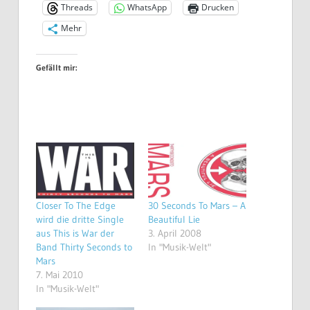
Threads
WhatsApp
Drucken
Mehr
Gefällt mir:
Closer To The Edge
30 Seconds To Mars – A
wird die dritte Single
Beautiful Lie
aus This is War der
3. April 2008
Band Thirty Seconds to
In "Musik-Welt"
Mars
7. Mai 2010
In "Musik-Welt"