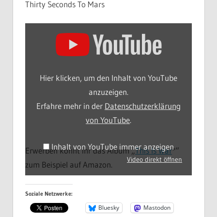
Thirty Seconds To Mars
Inhalt
von
YouTube
anzeigen
Hier klicken, um den Inhalt von YouTube
anzuzeigen.
Erfahre mehr in der
Datenschutzerklärung
von YouTube
.
Inhalt von YouTube immer anzeigen
Erwerben könnt ihr das Album „
This Is War
*“
Video direkt öffnen
zum Beispiel auf Amazon.
Soziale Netzwerke:
Bluesky
Mastodon