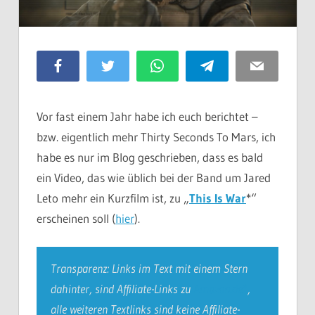
Facebook
Twitter
WhatsApp
Telegram
Email
Vor fast einem Jahr habe ich euch berichtet –
bzw. eigentlich mehr Thirty Seconds To Mars, ich
habe es nur im Blog geschrieben, dass es bald
ein Video, das wie üblich bei der Band um Jared
Leto mehr ein Kurzfilm ist, zu „
This Is War
*“
erscheinen soll (
hier
).
Transparenz: Links im Text mit einem Stern
dahinter, sind Affiliate-Links zu
Amazon.de*
,
alle weiteren Textlinks sind keine Affiliate-