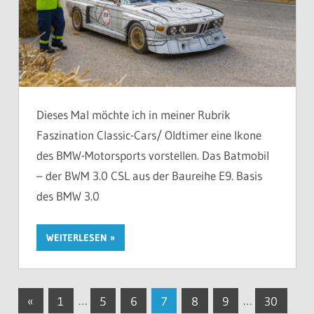
Dieses Mal möchte ich in meiner Rubrik
Faszination Classic-Cars/ Oldtimer eine Ikone
des BMW-Motorsports vorstellen. Das Batmobil
– der BWM 3.0 CSL aus der Baureihe E9. Basis
des BMW 3.0
WEITERLESEN
Seitennummerierung
Vorherige
«
1
…
5
6
7
8
9
…
30