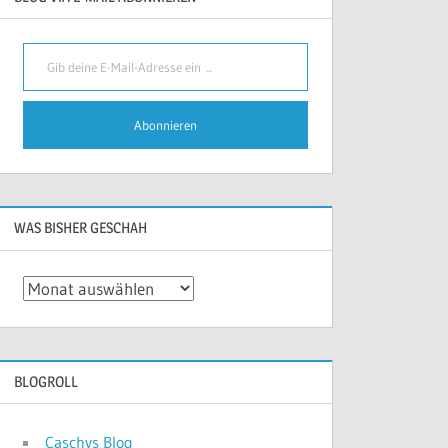
Gib deine E-Mail-Adresse ein ...
Abonnieren
WAS BISHER GESCHAH
Was
bisher
geschah
BLOGROLL
Caschys Blog